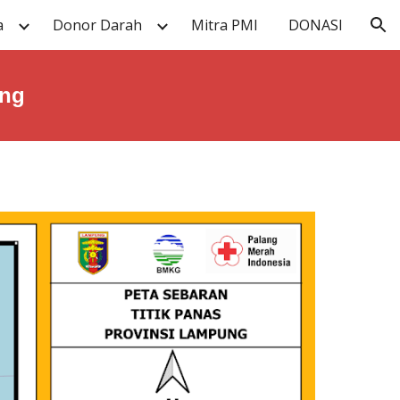
a
Donor Darah
Mitra PMI
DONASI
ion
ung