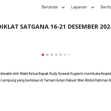
Beranda
Layanan
Berit
ip to main content
Skip to navigat
DIKLAT SATGANA 16-21
DESEMBER 202
g diwakili oleh Wakil Ketua Bapak Rudy Syawal Sugiarto membuka Kegia
 Lampung yang berlokasi di Taman Hutan Rakyat Wan Abdul Rahman