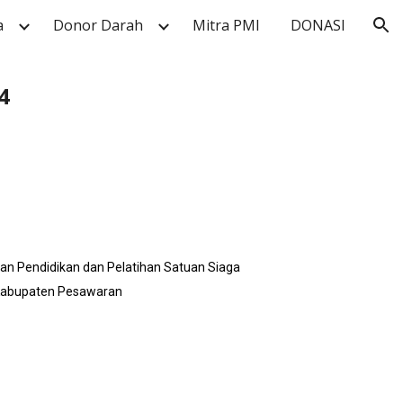
a
Donor Darah
Mitra PMI
DONASI
ion
4
tan Pendidikan dan Pelatihan Satuan Siaga
 Kabupaten Pesawaran